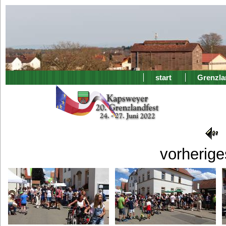
start
Grenzla
vorherige