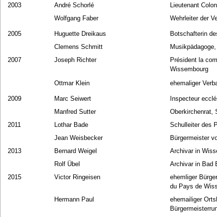
2003
André Schorlé
Lieutenant Colo
Wolfgang Faber
Wehrleiter der 
2005
Huguette Dreikaus
Botschafterin d
Clemens Schmitt
Musikpädagoge,
2007
Joseph Richter
Président la co
Wissembourg
Ottmar Klein
ehemaliger Verb
2009
Marc Seiwert
Inspecteur eccl
Manfred Sutter
Oberkirchenrat,
2011
Lothar Bade
Schulleiter des
Jean Weisbecker
Bürgermeister v
2013
Bernard Weigel
Archivar in Wis
Rolf Übel
Archivar in Bad
2015
Victor Ringeisen
ehemliger Bürge
du Pays de Wis
Hermann Paul
ehemailiger Orts
Bürgermeisterru