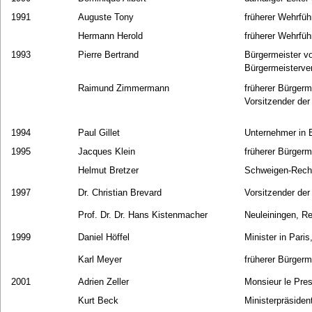
1991
Auguste Tony
früherer Wehrfü
Hermann Herold
früherer Wehrfü
1993
Pierre Bertrand
Bürgermeister v
Bürgermeisterve
Raimund Zimmermann
früherer Bürger
Vorsitzender der
1994
Paul Gillet
Unternehmer in
1995
Jacques Klein
früherer Bürger
Helmut Bretzer
Schweigen-Recht
1997
Dr. Christian Brevard
Vorsitzender de
Prof. Dr. Dr. Hans Kistenmacher
Neuleiningen, R
1999
Daniel Höffel
Minister in Pari
Karl Meyer
früherer Bürger
2001
Adrien Zeller
Monsieur le Pres
Kurt Beck
Ministerpräsiden