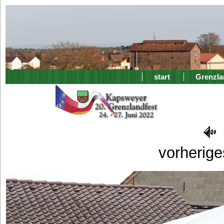
start
Grenzla
vorherige