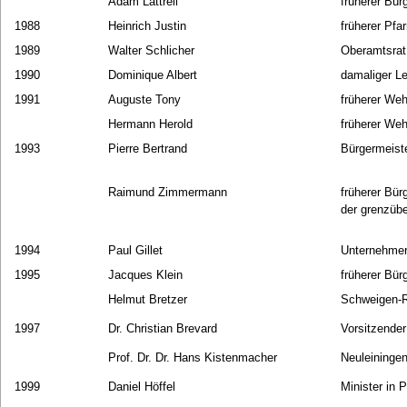
Adam Lattrell
früherer Bü
1988
Heinrich Justin
früherer Pfa
1989
Walter Schlicher
Oberamtsrat
1990
Dominique Albert
damaliger Le
1991
Auguste Tony
früherer We
Hermann Herold
früherer We
1993
Pierre Bertrand
Bürgermeist
Raimund Zimmermann
früherer Bür
der grenzübe
1994
Paul Gillet
Unternehmer
1995
Jacques Klein
früherer Bü
Helmut Bretzer
Schweigen-R
1997
Dr. Christian Brevard
Vorsitzende
Prof. Dr. Dr. Hans Kistenmacher
Neuleininge
1999
Daniel Höffel
Minister in 