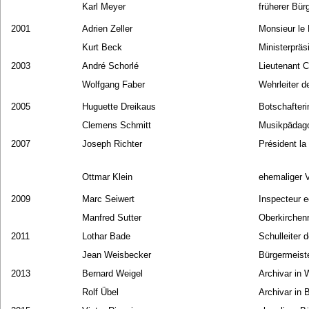
Karl Meyer
früherer Bü
2001
Adrien Zeller
Monsieur le 
Kurt Beck
Ministerpräs
2003
André Schorlé
Lieutenant 
Wolfgang Faber
Wehrleiter d
2005
Huguette Dreikaus
Botschafteri
Clemens Schmitt
Musikpädago
2007
Joseph Richter
Président l
Ottmar Klein
ehemaliger 
2009
Marc Seiwert
Inspecteur 
Manfred Sutter
Oberkirchenr
2011
Lothar Bade
Schulleiter
Jean Weisbecker
Bürgermeist
2013
Bernard Weigel
Archivar in
Rolf Übel
Archivar in