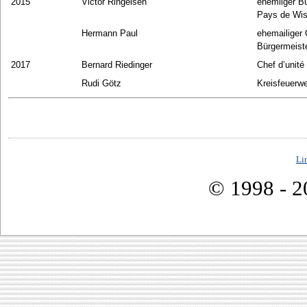
2015
Victor Ringeisen
ehemliger B
Pays de Wi
Hermann Paul
ehemailiger 
Bürgermeist
2017
Bernard Riedinger
Chef d’unité
Rudi Götz
Kreisfeuerwe
Li
© 1998 - 2