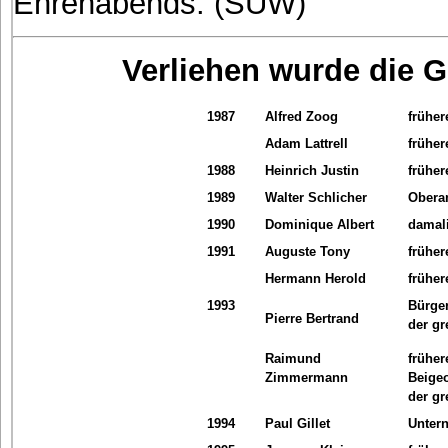
Ehrenabends. (SÜW)
Verliehen wurde die G
1987
Alfred Zoog
frühe
Adam Lattrell
frühe
1988
Heinrich Justin
früher
1989
Walter Schlicher
Oberam
1990
Dominique Albert
damali
1991
Auguste Tony
frühe
Hermann Herold
früher
1993
Bürge
Pierre Bertrand
der gr
Raimund
früher
Zimmermann
Beige
der gr
1994
Paul Gillet
Unter