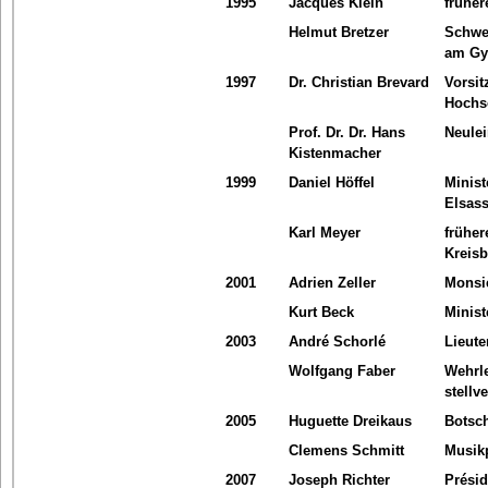
1995
Jacques Klein
frühe
Helmut Bretzer
Schwe
am Gy
1997
Dr. Christian Brevard
Vorsit
Hochs
Prof. Dr. Dr. Hans
Neule
Kistenmacher
1999
Daniel Höffel
Minist
Elsas
Karl Meyer
früher
Kreis
2001
Adrien Zeller
Monsie
Kurt Beck
Minist
2003
André Schorlé
Lieute
Wolfgang Faber
Wehrl
stellv
2005
Huguette Dreikaus
Botsch
Clemens Schmitt
Musik
2007
Joseph Richter
Prési