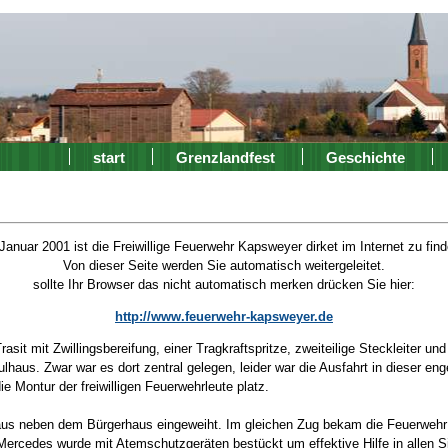
start
Grenzlandfest
Geschichte
Januar 2001 ist die Freiwillige Feuerwehr Kapsweyer dirket im Internet zu find
Von dieser Seite werden Sie automatisch weitergeleitet.
sollte Ihr Browser das nicht automatisch merken drücken Sie hier:
http://www.feuerwehr-kapsweyer.de
sit mit Zwillingsbereifung, einer Tragkraftspritze, zweiteilige Steckleiter un
us. Zwar war es dort zentral gelegen, leider war die Ausfahrt in dieser en
 Montur der freiwilligen Feuerwehrleute platz.
aus neben dem Bürgerhaus eingeweiht. Im gleichen Zug bekam die Feuerwehr
ercedes wurde mit Atemschutzgeräten bestückt um effektive Hilfe in allen Si