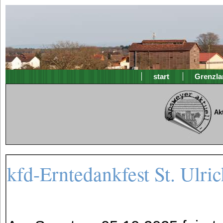
start
Grenzla
Ak
kfd-Erntedankfest St. Ulri