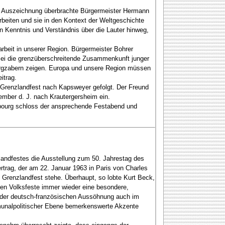
n Auszeichnung überbrachte Bürgermeister Hermann
beiten und sie in den Kontext der Weltgeschichte
n Kenntnis und Verständnis über die Lauter hinweg,
beit in unserer Region. Bürgermeister Bohrer
 sei die grenzüberschreitende Zusammenkunft junger
ergzabern zeigen. Europa und unsere Region müssen
itrag.
 Grenzlandfest nach Kapsweyer gefolgt. Der Freund
ember d. J. nach Krautergersheim ein.
mbourg schloss der ansprechende Festabend und
zlandfestes die Ausstellung zum 50. Jahrestag des
rtrag, der am 22. Januar 1963 in Paris von Charles
 Grenzlandfest stehe. Überhaupt, so lobte Kurt Beck,
ten Volksfeste immer wieder eine besondere,
ng der deutsch-französischen Aussöhnung auch im
mmunalpolitischer Ebene bemerkenswerte Akzente