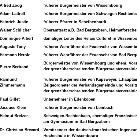
Alfred Zoog
früherer Bürgermeister von Wissembourg
Adam Lattrell
früherer Bürgermeister von Schweigen-Rechtenb
Heinrich Justin
früherer Pfarrer in Scheibenhardt
Walter Schlicher
Oberamtsrat a.D. Bad Bergzabern, Heimatforsche
Dominique Albert
damaliger Leiter des Relais Culturel in Wissemb
Auguste Tony
früherer Wehrführer der Feuerwehr von Wissemb
Hermann Herold
früherer Wehrführer der Feuerwehr von Bad Berg
Bürgermeister von Wissembourg und ehem. Vors
Pierre Bertrand
der grenzüberschreitenden Bürgermeisterverein
Raimund
früherer Bürgermeister von Kapsweyer, 1.hauptam
Zimmermann
Beigeordneter der Verbandsgemeinde und Vorsit
der grenzüberschreitenden Bürgermeisterverein
Paul Gillet
Unternehmer in Edenkoben
Jacques Klein
früherer Bürgermeister von Lembach
Helmut Bretzer
Schweigen-Rechtenbach, ehemaliger Französisch
am Gymnasium in Bad Bergzabern
Dr. Christian Brevard
Vorsitzender der deutsch-französischen Ingeneur
Hochschule in Wissembourg