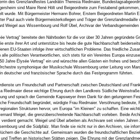
errin des Grenzlandfestes Landrätin Theresia Riedmaier, Bundestagsabgeord
gersheim sind Maire René Hölt und Beigeordnete zum Festabend gekommen, er
elt wurde. Mit Bürgermeister Hermann Bohrer, Erstem Beigeordneten Marti
ster Paul auch viele Bürgermeisterkollegen und Träger der Grenzlandmedaill
ard Weigel aus Wissembourg und Rolf Übel, Archivar der Verbandsgemeinden
ée Vertrag" bereitete den Nährboden für die vor über 30 Jahren gegründete G
e erste ihrer Art und unterstütze bis heute die gute Nachbarschaft beiderseits
enen EU-Staaten infolge ihrer wirtschaftlichen Probleme. Das friedliche Zus
 alle politischen Verantwortlichen, sich stets für ein Vereintes Europa einz
"50 Jahre Élysée Vertrag" ein und wünschte allen Gästen ein frohes und besc
 Orchestre symphonique der Musikschule Wissembourg unter Leitung von Mar
 in deutscher und französischer Sprache durch das Festprogramm führten.
rdienste um Freundschaft und Partnerschaft zwischen Deutschland und Fran
ia Riedmaier diese wichtige Ehrung durch den Landkreis Südliche Weinstraße.
hnung und sprach der Gemeinde Kapsweyer ihren Dank für den gelungenen Fes
sche Freundschaft begründet, würdigte Frau Riedmaier. Versöhnung bedeute, 
regionalen Strukturen hervor, um Europa "im Kleinen" zu schaffen. Eine wich
ernard Weigel, die grenzüberschreitende Nachbarschaft vorleben. Beide Arch
verdient gemacht. Weigel und Übel arbeiten als Archivare seit vielen Jahren
mbourg und die Südpfalz. Man finde sie nicht nur in den Archiven, sie info
d Büchern die Geschichte auf. Gemeinsam wurden die freundschaftlichen Bezi
und Treffen an historischen Stätten zeigen. Die Ehrung mit der Grenzlandmeda