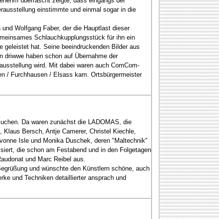
genehm überrascht zeigte, dass eingangs der
rausstellung einstimmte und einmal sogar in die
und Wolfgang Faber, der die Hauptlast dieser
gemeinsames Schlauchkupplungsstück für ihn ein
e geleistet hat. Seine beeindruckenden Bilder aus
 un driwwe haben schon auf Übernahme der
erausstellung wird. Mit dabei waren auch ComCom-
en / Furchhausen / Elsass kam. Ortsbürgermeister
besuchen. Da waren zunächst die LADOMAS, die
 Klaus Bersch, Antje Camerer, Christel Kiechle,
, Yvonne Isle und Monika Duschek, deren "Maltechnik"
isiert, die schon am Festabend und in den Folgetagen
k Raudonat und Marc Reibel aus.
r Begrüßung und wünschte den Künstlern schöne, auch
ke und Techniken detaillierter ansprach und