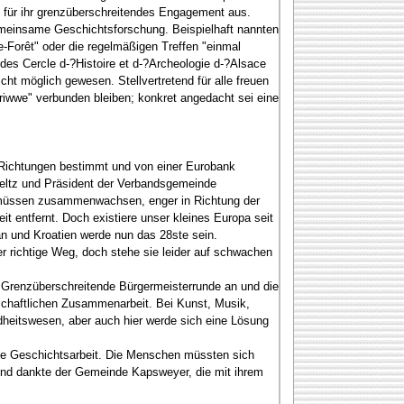
l für ihr grenzüberschreitendes Engagement aus.
gemeinsame Geschichtsforschung. Beispielhaft nannten
e-Forêt" oder die regelmäßigen Treffen "einmal
des Cercle d-?Histoire et d-?Archeologie d-?Alsace
cht möglich gewesen. Stellvertretend für alle freuen
riwwe" verbunden bleiben; konkret angedacht sei eine
ie Richtungen bestimmt und von einer Eurobank
dseltz und Präsident der Verbandsgemeinde
ir müssen zusammenwachsen, enger in Richtung der
t entfernt. Doch existiere unser kleines Europa seit
n und Kroatien werde nun das 28ste sein.
r richtige Weg, doch stehe sie leider auf schwachen
e Grenzüberschreitende Bürgermeisterrunde an und die
haftlichen Zusammenarbeit. Bei Kunst, Musik,
dheitswesen, aber auch hier werde sich eine Lösung
iche Geschichtsarbeit. Die Menschen müssten sich
und dankte der Gemeinde Kapsweyer, die mit ihrem