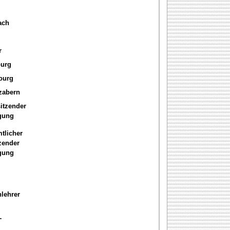
ach
r
ourg
ourg
zabern
itzender
igung
tlicher
zender
igung
lehrer
-