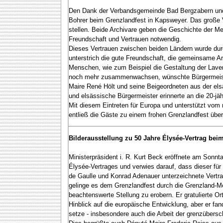
Den Dank der Verbandsgemeinde Bad Bergzabern und 
Bohrer beim Grenzlandfest in Kapsweyer. Das große V
stellen. Beide Archivare geben die Geschichte der M
Freundschaft und Vertrauen notwendig.
Dieses Vertrauen zwischen beiden Ländern wurde dur
unterstrich die gute Freundschaft, die gemeinsame A
Menschen, wie zum Beispiel die Gestaltung der Lav
noch mehr zusammenwachsen, wünschte Bürgermeister 
Maire René Hölt und seine Beigeordneten aus der el
und elsässische Bürgermeister erinnerte an die 20-j
Mit diesem Eintreten für Europa und unterstützt v
entließ die Gäste zu einem frohen Grenzlandfest üb
Bilderausstellung zu 50 Jahre Élysée-Vertrag beim
Ministerpräsident i. R. Kurt Beck eröffnete am Sonn
Élysée-Vertrages und verwies darauf, dass dieser für
de Gaulle und Konrad Adenauer unterzeichnete Vertra
gelinge es dem Grenzlandfest durch die Grenzland-Me
beachtenswerte Stellung zu erobern. Er gratulierte 
Hinblick auf die europäische Entwicklung, aber er f
setze - insbesondere auch die Arbeit der grenzübers