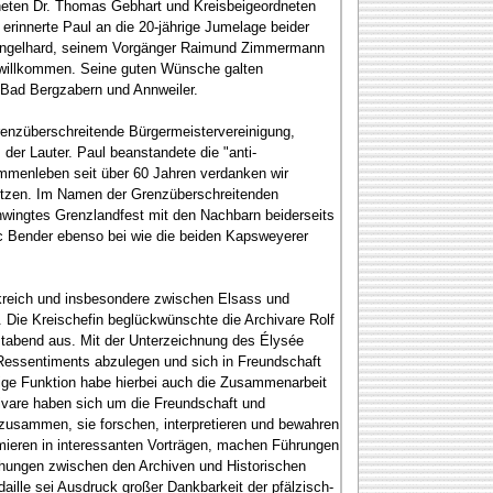
neten Dr. Thomas Gebhart und Kreisbeigeordneten
innerte Paul an die 20-jährige Jumelage beider
n Engelhard, seinem Vorgänger Raimund Zimmermann
e willkommen. Seine guten Wünsche galten
 Bad Bergzabern und Annweiler.
renzüberschreitende Bürgermeistervereinigung,
 der Lauter. Paul beanstandete die "anti-
ammenleben seit über 60 Jahren verdanken wir
usetzen. Im Namen der Grenzüberschreitenden
hwingtes Grenzlandfest mit den Nachbarn beiderseits
c Bender ebenso bei wie die beiden Kapsweyerer
kreich und insbesondere zwischen Elsass und
 Die Kreischefin beglückwünschte die Archivare Rolf
tabend aus. Mit der Unterzeichnung des Élysée
Ressentiments abzulegen und sich in Freundschaft
tige Funktion habe hierbei auch die Zusammenarbeit
ivare haben sich um die Freundschaft und
 zusammen, sie forschen, interpretieren und bewahren
rmieren in interessanten Vorträgen, machen Führungen
ehungen zwischen den Archiven und Historischen
ille sei Ausdruck großer Dankbarkeit der pfälzisch-