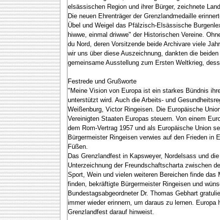
elsässischen Region und ihrer Bürger, zeichnete Lan
Die neuen Ehrenträger der Grenzlandmedaille erinner
Übel und Weigel das Pfälzisch-Elsässische Burgenlexi
hiwwe, einmal driwwe" der Historischen Vereine. Ohn
du Nord, deren Vorsitzende beide Archivare viele Jahr
wir uns über diese Auszeichnung, dankten die beiden
gemeinsame Ausstellung zum Ersten Weltkrieg, desse
Festrede und Grußworte
"Meine Vision von Europa ist ein starkes Bündnis ihr
unterstützt wird. Auch die Arbeits- und Gesundheitsr
Weißenburg, Victor Ringeisen. Die Europäische Unio
Vereinigten Staaten Europas steuern. Von einem Europ
dem Rom-Vertrag 1957 und als Europäische Union seit
Bürgermeister Ringeisen verwies auf den Frieden in 
Füßen.
Das Grenzlandfest in Kapsweyer, Nordelsass und die 
Unterzeichnung der Freundschaftscharta zwischen d
Sport, Wein und vielen weiteren Bereichen finde das
finden, bekräftigte Bürgermeister Ringeisen und wün
Bundestagsabgeordneter Dr. Thomas Gebhart gratulier
immer wieder erinnern, um daraus zu lernen. Europa
Grenzlandfest darauf hinweist.