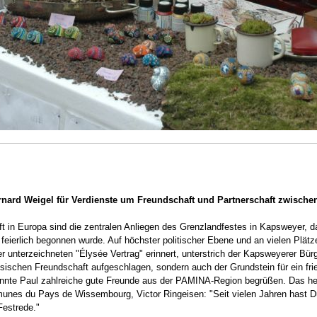
rnard Weigel für Verdienste um Freundschaft und Partnerschaft zwischen
 in Europa sind die zentralen Anliegen des Grenzlandfestes in Kapsweyer, 
eierlich begonnen wurde. Auf höchster politischer Ebene und an vielen Plätz
 unterzeichneten "Élysée Vertrag" erinnert, unterstrich der Kapsweyerer Bür
sischen Freundschaft aufgeschlagen, sondern auch der Grundstein für ein fri
onnte Paul zahlreiche gute Freunde aus der PAMINA-Region begrüßen. Das he
es du Pays de Wissembourg, Victor Ringeisen: "Seit vielen Jahren hast Du 
Festrede."