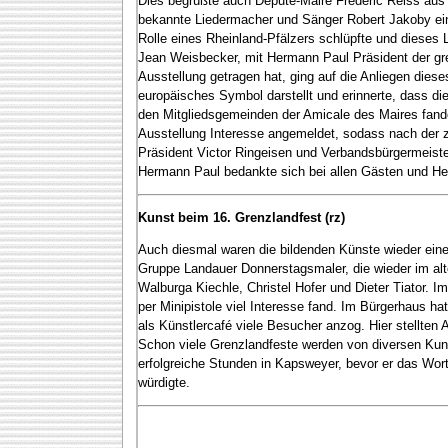
Dies begrüßte auch Député-Maire Frederic Reiss aus 
bekannte Liedermacher und Sänger Robert Jakoby einf
Rolle eines Rheinland-Pfälzers schlüpfte und dieses 
Jean Weisbecker, mit Hermann Paul Präsident der gre
Ausstellung getragen hat, ging auf die Anliegen die
europäisches Symbol darstellt und erinnerte, dass di
den Mitgliedsgemeinden der Amicale des Maires fand
Ausstellung Interesse angemeldet, sodass nach der z
Präsident Victor Ringeisen und Verbandsbürgermeist
Hermann Paul bedankte sich bei allen Gästen und Hel
Kunst beim 16. Grenzlandfest (rz)
Auch diesmal waren die bildenden Künste wieder ein
Gruppe Landauer Donnerstagsmaler, die wieder im alt
Walburga Kiechle, Christel Hofer und Dieter Tiator. 
per Minipistole viel Interesse fand. Im Bürgerhaus 
als Künstlercafé viele Besucher anzog. Hier stellten 
Schon viele Grenzlandfeste werden von diversen Kun
erfolgreiche Stunden in Kapsweyer, bevor er das Wor
würdigte.