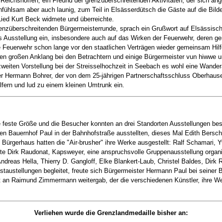
Reichshoffen, ein Freund der grenzüberschreitenden Aktivitäten, der sich an
ühlsam aber auch launig, zum Teil in Elsässerdütsch die Gäste auf die Bilde
Lied Kurt Beck widmete und überreichte.
nzüberschreitenden Bürgermeisterrunde, sprach ein Grußwort auf Elsässisch 
ses Ausstellung ein, insbesondere auch auf das Wirken der Feuerwehr, deren 
e Feuerwehr schon lange vor den staatlichen Verträgen wieder gemeinsam Hilf
en großen Anklang bei den Betrachtern und einige Bürgermeister vun hiwwe
weiten Vorstellung bei der Streisselhochzeit in Seebach es wohl eine Wand
er Hermann Bohrer, der von dem 25-jährigen Partnerschaftsschluss Oberhaus
fern und lud zu einem kleinen Umtrunk ein.
e feste Größe und die Besucher konnten an drei Standorten Ausstellungen 
en Bauernhof Paul in der Bahnhofstraße ausstellten, dieses Mal Edith Bersch,
Im Bürgerhaus hatten die "Air-brusher" ihre Werke ausgestellt: Ralf Schamari
hatte Dirk Raudonat, Kapsweyer, eine anspruchsvolle Gruppenausstellung organ
Andreas Hella, Thierry D. Gangloff, Elke Blankert-Laub, Christel Baldes, Dir
staustellungen begleitet, freute sich Bürgermeister Hermann Paul bei seine
t an Raimund Zimmermann weitergab, der die verschiedenen Künstler, ihre Wer
Verliehen wurde die Grenzlandmedaille bisher an: