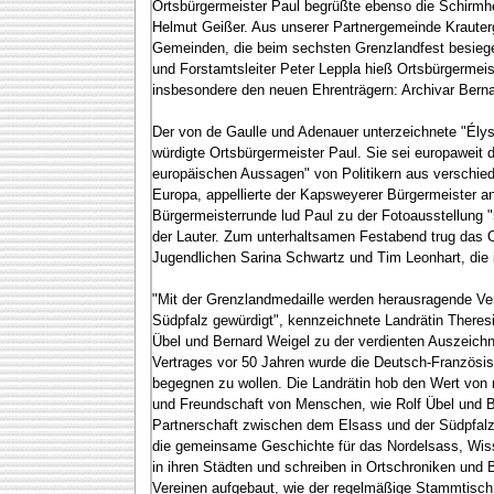
Ortsbürgermeister Paul begrüßte ebenso die Schirmh
Helmut Geißer. Aus unserer Partnergemeinde Krauter
Gemeinden, die beim sechsten Grenzlandfest besieg
und Forstamtsleiter Peter Leppla hieß Ortsbürgermei
insbesondere den neuen Ehrenträgern: Archivar Bern
Der von de Gaulle und Adenauer unterzeichnete "Élys
würdigte Ortsbürgermeister Paul. Sie sei europaweit di
europäischen Aussagen" von Politikern aus verschied
Europa, appellierte der Kapsweyerer Bürgermeister an
Bürgermeisterrunde lud Paul zu der Fotoausstellung 
der Lauter. Zum unterhaltsamen Festabend trug das
Jugendlichen Sarina Schwartz und Tim Leonhart, die
"Mit der Grenzlandmedaille werden herausragende Ve
Südpfalz gewürdigt", kennzeichnete Landrätin Theres
Übel und Bernard Weigel zu der verdienten Auszeic
Vertrages vor 50 Jahren wurde die Deutsch-Französi
begegnen zu wollen. Die Landrätin hob den Wert von 
und Freundschaft von Menschen, wie Rolf Übel und B
Partnerschaft zwischen dem Elsass und der Südpfalz 
die gemeinsame Geschichte für das Nordelsass, Wisse
in ihren Städten und schreiben in Ortschroniken un
Vereinen aufgebaut, wie der regelmäßige Stammtisch 