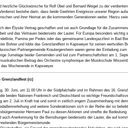
herzliche Glückwünsche für Rolf Übel und Bernard Weigel zu der verdiente
erdienst bestehe darin, dass beide Geehrten Ereignisse unserer Region aufar
enschen und ihrer Heimat an die kommenden Generationen weiter. Hierzu seie
ch den Élysée Vertrag geschaffen und sei auch Grundlage für die Zusammenar
rbeit und das Vertrauen beiderseits der Lauter. Für Europa besonders wichtig
endellinie, Pamina per Pedes oder das gemeinsame Landesjazzfest in Bad B
Bohrer und lobte das Grenzlandfest in Kapsweyer für seinen wertvollen Be
sässischen Partnergemeinde Krautergersheim waren gerne der Einladung zum
ährige Jumelage beider Gemeinden und lud zum Partnerschaftsfest am 1. Sept
om musikalischen Beitrag des Orchestre symphonique der Musikschule Wisse
er das Wochenende in Kapsweyer.
 Grenzlandfest (rz)
tag, 30. Juni, um 11.00 Uhr in der Südpfalzhalle und im Rahmen des 16. Gren
 die beiden Nationen Frankreich und Deutschland so wichtige Freundschaftsve
g am 2. Juli in Kraft trat und somit in zeitlich engem Zusammenhang mit dem
daillenverleihung und weitere Sonderaktionen sich in der Reihe der so belieb
Ortsbürgermeister Hermann Paul zu diesen Aktionen und streifte die Bedeutu
and auch Anerkennung für die Bemühungen beiderseits der Lauter, die auf ko
chreitenden Bürgermeisterrunde.