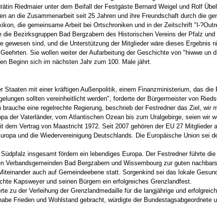
drätin Riedmaier unter dem Beifall der Festgäste Bernard Weigel und Rolf Übe
ten an die Zusammenarbeit seit 25 Jahren und ihre Freundschaft durch die 
kon, die gemeinsame Arbeit bei Ortschroniken und in der Zeitschrift "l-?Outr
e die Bezirksgruppen Bad Bergzabern des Historischen Vereins der Pfalz und 
e gewesen sind, und die Unterstützung der Mitglieder wäre dieses Ergebnis ni
 Geehrten. Sie wollen weiter der Aufarbeitung der Geschichte von "hiwwe un d
n Beginn sich im nächsten Jahr zum 100. Male jährt.
er Staaten mit einer kräftigen Außenpolitik, einem Finanzministerium, das d
egelungen sollten vereinheitlicht werden", forderte der Bürgermeister von Rie
n brauche eine regelrechte Regierung, beschrieb der Festredner das Ziel, w
a der Vaterländer, vom Atlantischen Ozean bis zum Uralgebirge, seien wir wei
 dem Vertrag von Maastricht 1972. Seit 2007 gehören der EU 27 Mitglieder a
Europa und die Wiedervereinigung Deutschlands. Die Europäische Union sei de
Südpfalz insgesamt fördern ein lebendiges Europa. Der Festredner führte di
en Verbandsgemeinden Bad Bergzabern und Wissembourg zur guten nachbarsc
 Miteinander auch auf Gemeindeebene statt. Sorgenkind sei das lokale Gesun
schte Kapsweyer und seinen Bürgern ein erfolgreiches Grenzlandfest.
te zu der Verleihung der Grenzlandmedaille für die langjährige und erfolgre
 habe Frieden und Wohlstand gebracht, würdigte der Bundestagsabgeordnete 