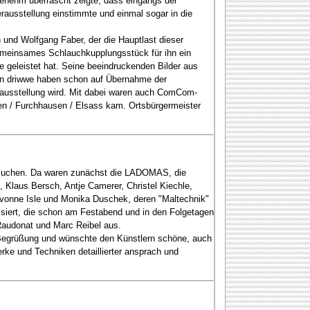
genehm überrascht zeigte, dass eingangs der
rausstellung einstimmte und einmal sogar in die
und Wolfgang Faber, der die Hauptlast dieser
gemeinsames Schlauchkupplungsstück für ihn ein
e geleistet hat. Seine beeindruckenden Bilder aus
 un driwwe haben schon auf Übernahme der
erausstellung wird. Mit dabei waren auch ComCom-
en / Furchhausen / Elsass kam. Ortsbürgermeister
besuchen. Da waren zunächst die LADOMAS, die
 Klaus Bersch, Antje Camerer, Christel Kiechle,
, Yvonne Isle und Monika Duschek, deren "Maltechnik"
isiert, die schon am Festabend und in den Folgetagen
k Raudonat und Marc Reibel aus.
r Begrüßung und wünschte den Künstlern schöne, auch
ke und Techniken detaillierter ansprach und