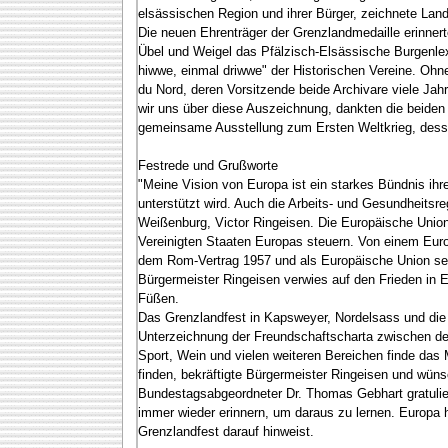
elsässischen Region und ihrer Bürger, zeichnete Lan
Die neuen Ehrenträger der Grenzlandmedaille erinner
Übel und Weigel das Pfälzisch-Elsässische Burgenlexi
hiwwe, einmal driwwe" der Historischen Vereine. Ohn
du Nord, deren Vorsitzende beide Archivare viele Jahr
wir uns über diese Auszeichnung, dankten die beiden
gemeinsame Ausstellung zum Ersten Weltkrieg, desse
Festrede und Grußworte
"Meine Vision von Europa ist ein starkes Bündnis ihr
unterstützt wird. Auch die Arbeits- und Gesundheitsr
Weißenburg, Victor Ringeisen. Die Europäische Unio
Vereinigten Staaten Europas steuern. Von einem Europ
dem Rom-Vertrag 1957 und als Europäische Union seit
Bürgermeister Ringeisen verwies auf den Frieden in 
Füßen.
Das Grenzlandfest in Kapsweyer, Nordelsass und die 
Unterzeichnung der Freundschaftscharta zwischen d
Sport, Wein und vielen weiteren Bereichen finde das
finden, bekräftigte Bürgermeister Ringeisen und wün
Bundestagsabgeordneter Dr. Thomas Gebhart gratulier
immer wieder erinnern, um daraus zu lernen. Europa
Grenzlandfest darauf hinweist.