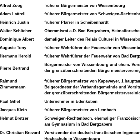
Alfred Zoog
früherer Bürgermeister von Wissembourg
Adam Lattrell
früherer Bürgermeister von Schweigen-Rechtenb
Heinrich Justin
früherer Pfarrer in Scheibenhardt
Walter Schlicher
Oberamtsrat a.D. Bad Bergzabern, Heimatforsche
Dominique Albert
damaliger Leiter des Relais Culturel in Wissemb
Auguste Tony
früherer Wehrführer der Feuerwehr von Wissemb
Hermann Herold
früherer Wehrführer der Feuerwehr von Bad Berg
Bürgermeister von Wissembourg und ehem. Vors
Pierre Bertrand
der grenzüberschreitenden Bürgermeisterverein
Raimund
früherer Bürgermeister von Kapsweyer, 1.hauptam
Zimmermann
Beigeordneter der Verbandsgemeinde und Vorsit
der grenzüberschreitenden Bürgermeisterverein
Paul Gillet
Unternehmer in Edenkoben
Jacques Klein
früherer Bürgermeister von Lembach
Helmut Bretzer
Schweigen-Rechtenbach, ehemaliger Französisch
am Gymnasium in Bad Bergzabern
Dr. Christian Brevard
Vorsitzender der deutsch-französischen Ingeneur
Hochschule in Wissembourg