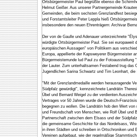
Ortsbürgermeister Paul begrüßte ebenso die Schirmh
Helmut Geißer. Aus unserer Partnergemeinde Krauter
Gemeinden, die beim sechsten Grenzlandfest besieg
und Forstamtsleiter Peter Leppla hieß Ortsbürgermei
insbesondere den neuen Ehrenträgern: Archivar Bern
Der von de Gaulle und Adenauer unterzeichnete "Élys
würdigte Ortsbürgermeister Paul. Sie sei europaweit di
europäischen Aussagen" von Politikern aus verschied
Europa, appellierte der Kapsweyerer Bürgermeister an
Bürgermeisterrunde lud Paul zu der Fotoausstellung 
der Lauter. Zum unterhaltsamen Festabend trug das
Jugendlichen Sarina Schwartz und Tim Leonhart, die
"Mit der Grenzlandmedaille werden herausragende Ve
Südpfalz gewürdigt", kennzeichnete Landrätin Theres
Übel und Bernard Weigel zu der verdienten Auszeic
Vertrages vor 50 Jahren wurde die Deutsch-Französi
begegnen zu wollen. Die Landrätin hob den Wert von 
und Freundschaft von Menschen, wie Rolf Übel und B
Partnerschaft zwischen dem Elsass und der Südpfalz 
die gemeinsame Geschichte für das Nordelsass, Wisse
in ihren Städten und schreiben in Ortschroniken un
Vereinen aufgebaut, wie der regelmäßige Stammtisch 