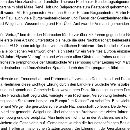
errin des Grenzlandfestes Landrätin Theresia Riedmaier, Bundestagsabgeord
gersheim sind Maire René Hölt und Beigeordnete zum Festabend gekommen, er
elt wurde. Mit Bürgermeister Hermann Bohrer, Erstem Beigeordneten Marti
ster Paul auch viele Bürgermeisterkollegen und Träger der Grenzlandmedaill
ard Weigel aus Wissembourg und Rolf Übel, Archivar der Verbandsgemeinden
ée Vertrag" bereitete den Nährboden für die vor über 30 Jahren gegründete G
e erste ihrer Art und unterstütze bis heute die gute Nachbarschaft beiderseits
enen EU-Staaten infolge ihrer wirtschaftlichen Probleme. Das friedliche Zus
 alle politischen Verantwortlichen, sich stets für ein Vereintes Europa einz
"50 Jahre Élysée Vertrag" ein und wünschte allen Gästen ein frohes und besc
 Orchestre symphonique der Musikschule Wissembourg unter Leitung von Mar
 in deutscher und französischer Sprache durch das Festprogramm führten.
rdienste um Freundschaft und Partnerschaft zwischen Deutschland und Fran
ia Riedmaier diese wichtige Ehrung durch den Landkreis Südliche Weinstraße.
hnung und sprach der Gemeinde Kapsweyer ihren Dank für den gelungenen Fes
sche Freundschaft begründet, würdigte Frau Riedmaier. Versöhnung bedeute, 
regionalen Strukturen hervor, um Europa "im Kleinen" zu schaffen. Eine wich
ernard Weigel, die grenzüberschreitende Nachbarschaft vorleben. Beide Arch
verdient gemacht. Weigel und Übel arbeiten als Archivare seit vielen Jahren
mbourg und die Südpfalz. Man finde sie nicht nur in den Archiven, sie info
d Büchern die Geschichte auf. Gemeinsam wurden die freundschaftlichen Bezi
und Treffen an historischen Stätten zeigen. Die Ehrung mit der Grenzlandmeda