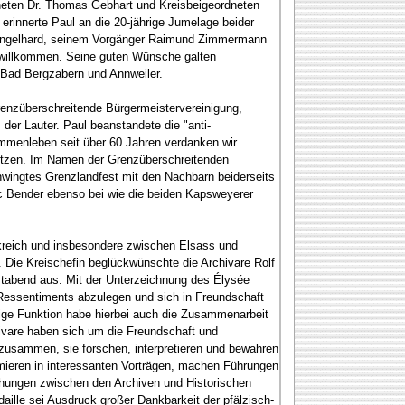
neten Dr. Thomas Gebhart und Kreisbeigeordneten
innerte Paul an die 20-jährige Jumelage beider
n Engelhard, seinem Vorgänger Raimund Zimmermann
e willkommen. Seine guten Wünsche galten
 Bad Bergzabern und Annweiler.
renzüberschreitende Bürgermeistervereinigung,
 der Lauter. Paul beanstandete die "anti-
ammenleben seit über 60 Jahren verdanken wir
usetzen. Im Namen der Grenzüberschreitenden
hwingtes Grenzlandfest mit den Nachbarn beiderseits
c Bender ebenso bei wie die beiden Kapsweyerer
kreich und insbesondere zwischen Elsass und
 Die Kreischefin beglückwünschte die Archivare Rolf
tabend aus. Mit der Unterzeichnung des Élysée
Ressentiments abzulegen und sich in Freundschaft
tige Funktion habe hierbei auch die Zusammenarbeit
ivare haben sich um die Freundschaft und
 zusammen, sie forschen, interpretieren und bewahren
rmieren in interessanten Vorträgen, machen Führungen
ehungen zwischen den Archiven und Historischen
ille sei Ausdruck großer Dankbarkeit der pfälzisch-