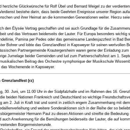
herzliche Glückwünsche für Rolf Übel und Bernard Weigel zu der verdiente
erdienst bestehe darin, dass beide Geehrten Ereignisse unserer Region aufar
enschen und ihrer Heimat an die kommenden Generationen weiter. Hierzu seie
ch den Élysée Vertrag geschaffen und sei auch Grundlage für die Zusammenar
rbeit und das Vertrauen beiderseits der Lauter. Für Europa besonders wichtig
endellinie, Pamina per Pedes oder das gemeinsame Landesjazzfest in Bad B
Bohrer und lobte das Grenzlandfest in Kapsweyer für seinen wertvollen Be
sässischen Partnergemeinde Krautergersheim waren gerne der Einladung zum
ährige Jumelage beider Gemeinden und lud zum Partnerschaftsfest am 1. Sept
om musikalischen Beitrag des Orchestre symphonique der Musikschule Wisse
er das Wochenende in Kapsweyer.
 Grenzlandfest (rz)
tag, 30. Juni, um 11.00 Uhr in der Südpfalzhalle und im Rahmen des 16. Gren
 die beiden Nationen Frankreich und Deutschland so wichtige Freundschaftsve
g am 2. Juli in Kraft trat und somit in zeitlich engem Zusammenhang mit dem
daillenverleihung und weitere Sonderaktionen sich in der Reihe der so belieb
Ortsbürgermeister Hermann Paul zu diesen Aktionen und streifte die Bedeutu
and auch Anerkennung für die Bemühungen beiderseits der Lauter, die auf ko
chreitenden Bürgermeisterrunde.