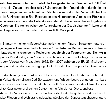
drätin Riedmaier unter dem Beifall der Festgäste Bernard Weigel und Rolf Übe
ten an die Zusammenarbeit seit 25 Jahren und ihre Freundschaft durch die 
kon, die gemeinsame Arbeit bei Ortschroniken und in der Zeitschrift "l-?Outr
e die Bezirksgruppen Bad Bergzabern des Historischen Vereins der Pfalz und 
e gewesen sind, und die Unterstützung der Mitglieder wäre dieses Ergebnis ni
 Geehrten. Sie wollen weiter der Aufarbeitung der Geschichte von "hiwwe un d
n Beginn sich im nächsten Jahr zum 100. Male jährt.
er Staaten mit einer kräftigen Außenpolitik, einem Finanzministerium, das d
egelungen sollten vereinheitlicht werden", forderte der Bürgermeister von Rie
n brauche eine regelrechte Regierung, beschrieb der Festredner das Ziel, w
a der Vaterländer, vom Atlantischen Ozean bis zum Uralgebirge, seien wir wei
 dem Vertrag von Maastricht 1972. Seit 2007 gehören der EU 27 Mitglieder a
Europa und die Wiedervereinigung Deutschlands. Die Europäische Union sei de
Südpfalz insgesamt fördern ein lebendiges Europa. Der Festredner führte di
en Verbandsgemeinden Bad Bergzabern und Wissembourg zur guten nachbarsc
 Miteinander auch auf Gemeindeebene statt. Sorgenkind sei das lokale Gesun
schte Kapsweyer und seinen Bürgern ein erfolgreiches Grenzlandfest.
te zu der Verleihung der Grenzlandmedaille für die langjährige und erfolgre
 habe Frieden und Wohlstand gebracht, würdigte der Bundestagsabgeordnete 