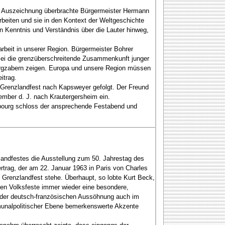
n Auszeichnung überbrachte Bürgermeister Hermann
beiten und sie in den Kontext der Weltgeschichte
n Kenntnis und Verständnis über die Lauter hinweg,
beit in unserer Region. Bürgermeister Bohrer
 sei die grenzüberschreitende Zusammenkunft junger
ergzabern zeigen. Europa und unsere Region müssen
itrag.
 Grenzlandfest nach Kapsweyer gefolgt. Der Freund
ember d. J. nach Krautergersheim ein.
mbourg schloss der ansprechende Festabend und
zlandfestes die Ausstellung zum 50. Jahrestag des
rtrag, der am 22. Januar 1963 in Paris von Charles
 Grenzlandfest stehe. Überhaupt, so lobte Kurt Beck,
ten Volksfeste immer wieder eine besondere,
ng der deutsch-französischen Aussöhnung auch im
mmunalpolitischer Ebene bemerkenswerte Akzente