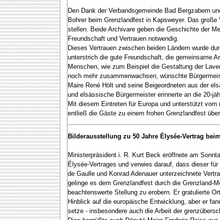
Den Dank der Verbandsgemeinde Bad Bergzabern und 
Bohrer beim Grenzlandfest in Kapsweyer. Das große V
stellen. Beide Archivare geben die Geschichte der M
Freundschaft und Vertrauen notwendig.
Dieses Vertrauen zwischen beiden Ländern wurde dur
unterstrich die gute Freundschaft, die gemeinsame A
Menschen, wie zum Beispiel die Gestaltung der Lav
noch mehr zusammenwachsen, wünschte Bürgermeister 
Maire René Hölt und seine Beigeordneten aus der el
und elsässische Bürgermeister erinnerte an die 20-j
Mit diesem Eintreten für Europa und unterstützt v
entließ die Gäste zu einem frohen Grenzlandfest üb
Bilderausstellung zu 50 Jahre Élysée-Vertrag beim
Ministerpräsident i. R. Kurt Beck eröffnete am Sonn
Élysée-Vertrages und verwies darauf, dass dieser für
de Gaulle und Konrad Adenauer unterzeichnete Vertra
gelinge es dem Grenzlandfest durch die Grenzland-Me
beachtenswerte Stellung zu erobern. Er gratulierte 
Hinblick auf die europäische Entwicklung, aber er f
setze - insbesondere auch die Arbeit der grenzübers