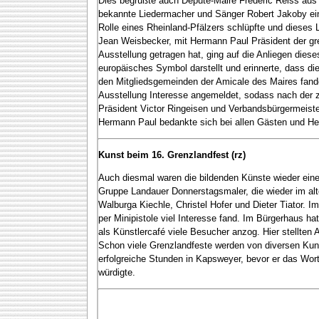
Dies begrüßte auch Député-Maire Frederic Reiss aus 
bekannte Liedermacher und Sänger Robert Jakoby einf
Rolle eines Rheinland-Pfälzers schlüpfte und dieses 
Jean Weisbecker, mit Hermann Paul Präsident der gre
Ausstellung getragen hat, ging auf die Anliegen die
europäisches Symbol darstellt und erinnerte, dass di
den Mitgliedsgemeinden der Amicale des Maires fand
Ausstellung Interesse angemeldet, sodass nach der z
Präsident Victor Ringeisen und Verbandsbürgermeist
Hermann Paul bedankte sich bei allen Gästen und Hel
Kunst beim 16. Grenzlandfest (rz)
Auch diesmal waren die bildenden Künste wieder ein
Gruppe Landauer Donnerstagsmaler, die wieder im alt
Walburga Kiechle, Christel Hofer und Dieter Tiator. 
per Minipistole viel Interesse fand. Im Bürgerhaus 
als Künstlercafé viele Besucher anzog. Hier stellten 
Schon viele Grenzlandfeste werden von diversen Kun
erfolgreiche Stunden in Kapsweyer, bevor er das Wor
würdigte.