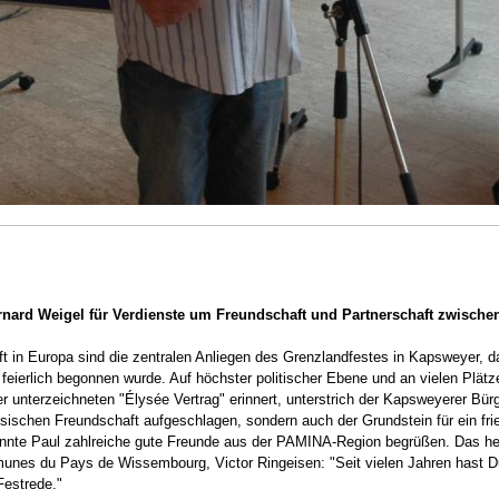
rnard Weigel für Verdienste um Freundschaft und Partnerschaft zwischen
 in Europa sind die zentralen Anliegen des Grenzlandfestes in Kapsweyer, 
eierlich begonnen wurde. Auf höchster politischer Ebene und an vielen Plätz
 unterzeichneten "Élysée Vertrag" erinnert, unterstrich der Kapsweyerer Bür
sischen Freundschaft aufgeschlagen, sondern auch der Grundstein für ein fri
onnte Paul zahlreiche gute Freunde aus der PAMINA-Region begrüßen. Das he
es du Pays de Wissembourg, Victor Ringeisen: "Seit vielen Jahren hast Du 
Festrede."