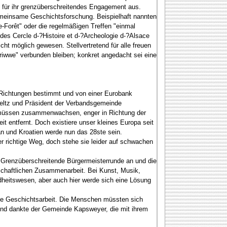
l für ihr grenzüberschreitendes Engagement aus.
gemeinsame Geschichtsforschung. Beispielhaft nannten
e-Forêt" oder die regelmäßigen Treffen "einmal
des Cercle d-?Histoire et d-?Archeologie d-?Alsace
cht möglich gewesen. Stellvertretend für alle freuen
riwwe" verbunden bleiben; konkret angedacht sei eine
ie Richtungen bestimmt und von einer Eurobank
dseltz und Präsident der Verbandsgemeinde
ir müssen zusammenwachsen, enger in Richtung der
t entfernt. Doch existiere unser kleines Europa seit
n und Kroatien werde nun das 28ste sein.
r richtige Weg, doch stehe sie leider auf schwachen
e Grenzüberschreitende Bürgermeisterrunde an und die
haftlichen Zusammenarbeit. Bei Kunst, Musik,
dheitswesen, aber auch hier werde sich eine Lösung
iche Geschichtsarbeit. Die Menschen müssten sich
und dankte der Gemeinde Kapsweyer, die mit ihrem