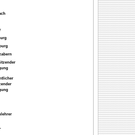
ach
r
ourg
ourg
zabern
itzender
igung
tlicher
zender
igung
lehrer
-