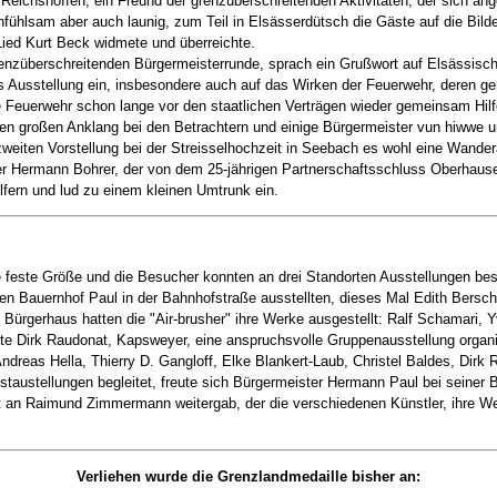
Reichshoffen, ein Freund der grenzüberschreitenden Aktivitäten, der sich an
ühlsam aber auch launig, zum Teil in Elsässerdütsch die Gäste auf die Bilde
Lied Kurt Beck widmete und überreichte.
nzüberschreitenden Bürgermeisterrunde, sprach ein Grußwort auf Elsässisch 
ses Ausstellung ein, insbesondere auch auf das Wirken der Feuerwehr, deren 
e Feuerwehr schon lange vor den staatlichen Verträgen wieder gemeinsam Hilf
en großen Anklang bei den Betrachtern und einige Bürgermeister vun hiwwe
weiten Vorstellung bei der Streisselhochzeit in Seebach es wohl eine Wand
er Hermann Bohrer, der von dem 25-jährigen Partnerschaftsschluss Oberhaus
fern und lud zu einem kleinen Umtrunk ein.
e feste Größe und die Besucher konnten an drei Standorten Ausstellungen 
en Bauernhof Paul in der Bahnhofstraße ausstellten, dieses Mal Edith Bersch,
Im Bürgerhaus hatten die "Air-brusher" ihre Werke ausgestellt: Ralf Schamari
hatte Dirk Raudonat, Kapsweyer, eine anspruchsvolle Gruppenausstellung organ
Andreas Hella, Thierry D. Gangloff, Elke Blankert-Laub, Christel Baldes, Dir
staustellungen begleitet, freute sich Bürgermeister Hermann Paul bei seine
t an Raimund Zimmermann weitergab, der die verschiedenen Künstler, ihre Wer
Verliehen wurde die Grenzlandmedaille bisher an: