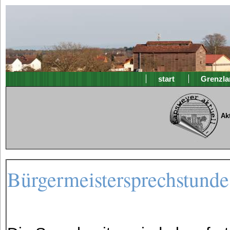
start
Grenzla
Ak
Bürgermeistersprechstunde